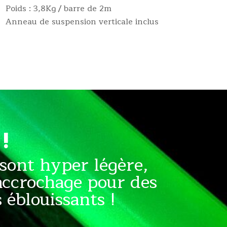
Poids : 3,8Kg / barre de 2m
Anneau de suspension verticale inclus
!
sont hyper légère,
accrochage pour des
éblouissants !